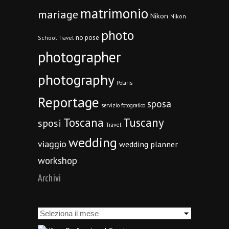
matrimonio
mariage
Nikon
Nikon
photo
no pose
School Travel
photographer
photography
Polaris
Reportage
sposa
servizio fotografico
Toscana
Tuscany
sposi
Travel
wedding
viaggio
wedding planner
workshop
Archivi
Archivi