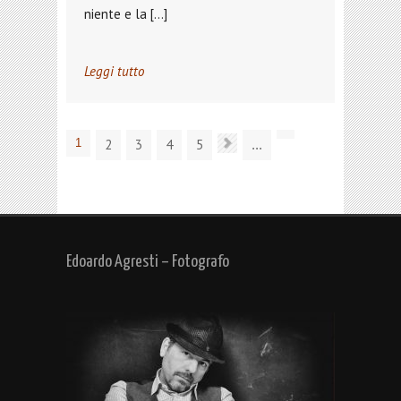
niente e la […]
Leggi tutto
1
2
3
4
5
...
Edoardo Agresti – Fotografo