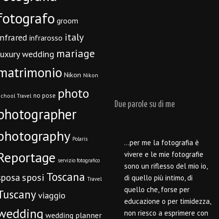
fotografo
groom
italy
infrared
infrarosso
mariage
luxury wedding
matrimonio
Nikon
Nikon
photo
no pose
chool Travel
Due parole su di me
photographer
photography
Polaris
…per me la fotografia è
Reportage
vivere e le mie fotografie
servizio fotografico
sono un riflesso del mio io,
Toscana
sposi
sposa
di quello più intimo, di
Travel
quello che, forse per
Tuscany
viaggio
educazione o per timidezza,
wedding
non riesco a esprimere con
wedding planner