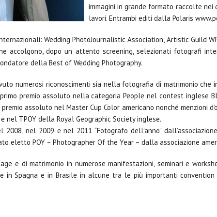
immagini in grande formato raccolte nei d
lavori. Entrambi editi dalla Polaris www.
nternazionali: Wedding PhotoJournalistic Association, Artistic Guild WP
he accolgono, dopo un attento screening, selezionati fotografi inter
. Fondatore della Best of Wedding Photography.
vuto numerosi riconoscimenti sia nella fotografia di matrimonio che in
il primo premio assoluto nella categoria People nel contest inglese B
 premio assoluto nel Master Cup Color americano nonché menzioni d’o
’ e nel TPOY della Royal Geographic Society inglese.
l 2008, nel 2009 e nel 2011 “Fotografo dell’anno” dall’associazione
ato eletto POY – Photographer Of the Year – dalla associazione am
rtage e di matrimonio in numerose manifestazioni, seminari e worksho
e in Spagna e in Brasile in alcune tra le più importanti convention 