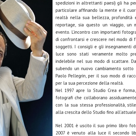
spedizioni in altrettanti paesi) gli ha p
particolare affinando la mente e il cuor
realtà nella sua bellezza, profondità e
reportage, sia questo un viaggio, un
evento. L’incontro con importanti fotogra
di confrontarsi e crescere nel modo di f
soggetti. I consigli e gli insegnamenti 
luce sono stati veramente molto pre
indelebile nel suo modo di scattare. Da
subendo un nuovo cambiamento sotto l’i
Paolo Pellegrin, per il suo modo di rac
per la sua percezione della realtà.
Nel 1997 apre lo Studio Crea e forma,
fotografi che collaborano assiduament
con la sua stessa professionalità, sti
alla crescita dello Studio fino all’attuale
Nel 2001 è uscito il suo primo libro foto
2007 è venuto alla luce il secondo lib