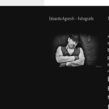
Edoardo Agresti – Fotografo
A
B
B