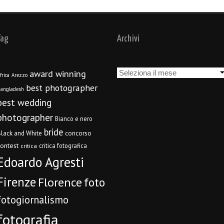
Tag
Archivi
Archivi
award winning
frica
Arezzo
best photographer
angladesh
best wedding
photographer
Bianco e nero
bride
concorso
lack and White
contest
critica fotografica
critica
Edoardo Agresti
Firenze
Florence
foto
fotogiornalismo
fotografia