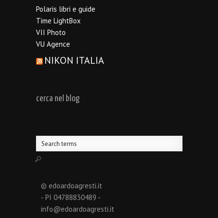
Polaris libri e guide
Time LightBox
VII Photo
VU Agence
NIKON ITALIA
cerca nel blog
© edoardoagresti.it
- PI 04788830489 -
info@edoardoagresti.it