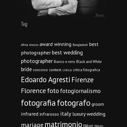
Tag
award winning
best
Africa
Arezzo
Bangladesh
best wedding
photographer
photographer
Bianco e nero
Black and White
bride
concorso
contest
critica fotografica
critica
Edoardo Agresti
Firenze
Florence
foto
fotogiornalismo
fotografia
fotografo
groom
italy
infrared
luxury wedding
infrarosso
matrimonio
mariage
Nikon
Nikon