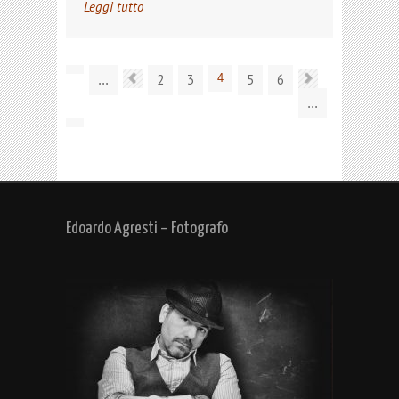
Leggi tutto
2
3
4
5
6
...
...
Edoardo Agresti – Fotografo