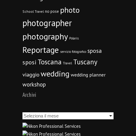
photo
no pose
School Travel
photographer
photography
Polaris
Reportage
sposa
servizio fotografico
Toscana
Tuscany
sposi
Travel
wedding
viaggio
wedding planner
workshop
Archivi
Archivi