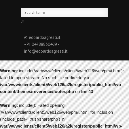
© edoardoagresti.it
- PI 04788830489 -
info@edoardoagresti.it
Warning
: include(/var/www/clients/client5/web126/web/pm/i.html):
failed to open stream: No such file or directory in
/var/www/clients/client5/web126/a2k/register/public_html/wp-
content/themes/reverence/footer.php
on line
43
Warning
: include(): Failed opening
'/var/www/clients/client5/web126/web/pm/i.html' for inclusion
(include_path='.:/usr/share/php') in
/var/www/clients/client5/web126/a2k/register/public_html/wp-