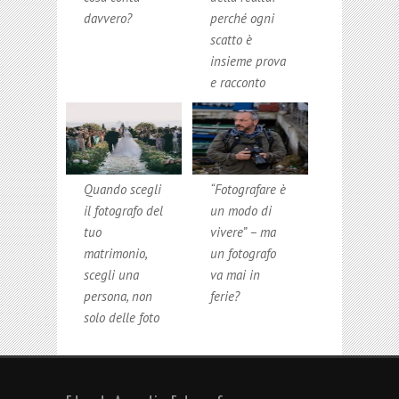
davvero?
perché ogni
scatto è
insieme prova
e racconto
Quando scegli
“Fotografare è
il fotografo del
un modo di
tuo
vivere” – ma
matrimonio,
un fotografo
scegli una
va mai in
persona, non
ferie?
solo delle foto