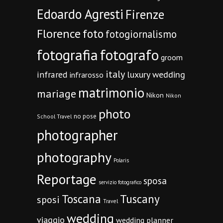
Edoardo Agresti
Firenze
Florence
foto
fotogiornalismo
fotografia
fotografo
groom
italy
infrared
luxury wedding
infrarosso
matrimonio
mariage
Nikon
Nikon
photo
no pose
School Travel
photographer
photography
Polaris
Reportage
sposa
servizio fotografico
Toscana
Tuscany
sposi
Travel
wedding
viaggio
wedding planner