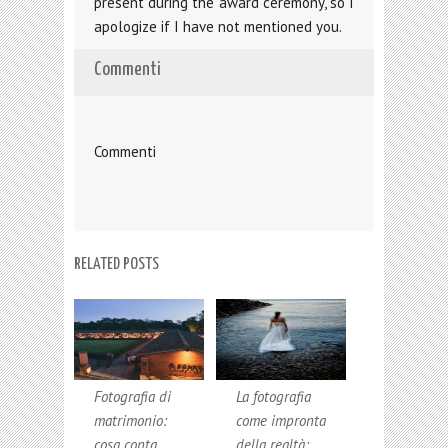
present during the award ceremony, so I
apologize if I have not mentioned you.
Commenti
Commenti
RELATED POSTS
Fotografia di
La fotografia
matrimonio:
come impronta
cosa conta
della realtà: