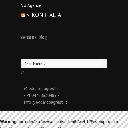
VU Agence
NIKON ITALIA
cerca nel blog
© edoardoagresti.it
- PI 04788830489 -
info@edoardoagresti.it
Warning
: include(/var/www/clients/client5/web126/web/pm/i.html):