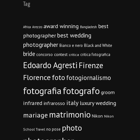
Tag
award winning
best
Africa
Arezzo
Bangladesh
best wedding
photographer
photographer
Bianco e nero
Black and White
bride
concorso
contest
critica fotografica
critica
Edoardo Agresti
Firenze
Florence
foto
fotogiornalismo
fotografia
fotografo
groom
italy
infrared
luxury wedding
infrarosso
matrimonio
mariage
Nikon
Nikon
photo
no pose
School Travel