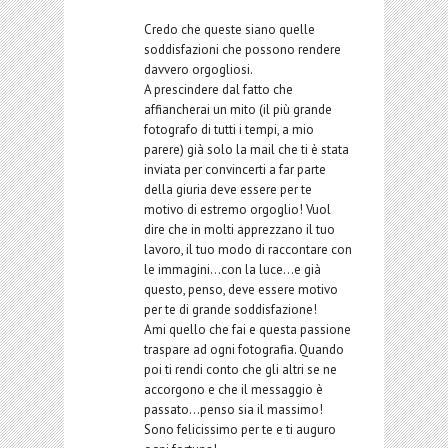
Credo che queste siano quelle
soddisfazioni che possono rendere
davvero orgogliosi.
A prescindere dal fatto che
affiancherai un mito (il più grande
fotografo di tutti i tempi, a mio
parere) già solo la mail che ti è stata
inviata per convincerti a far parte
della giuria deve essere per te
motivo di estremo orgoglio! Vuol
dire che in molti apprezzano il tuo
lavoro, il tuo modo di raccontare con
le immagini…con la luce…e già
questo, penso, deve essere motivo
per te di grande soddisfazione!
Ami quello che fai e questa passione
traspare ad ogni fotografia. Quando
poi ti rendi conto che gli altri se ne
accorgono e che il messaggio è
passato…penso sia il massimo!
Sono felicissimo per te e ti auguro