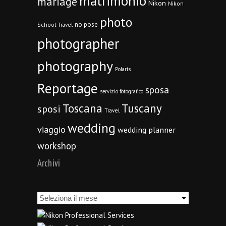
matrimonio
mariage
Nikon
Nikon
photo
no pose
School Travel
photographer
photography
Polaris
Reportage
sposa
servizio fotografico
Toscana
Tuscany
sposi
Travel
wedding
viaggio
wedding planner
workshop
Archivi
Archivi