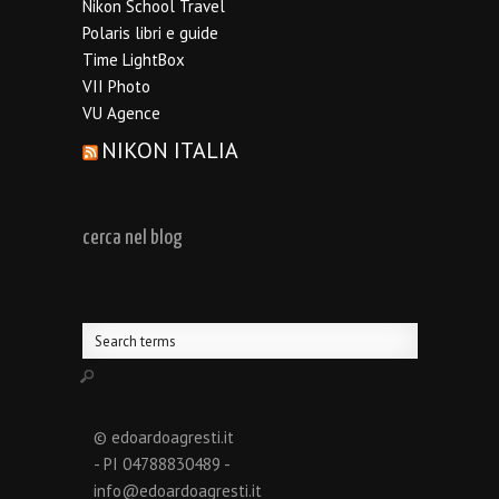
Nikon School Travel
Polaris libri e guide
Time LightBox
VII Photo
VU Agence
NIKON ITALIA
cerca nel blog
© edoardoagresti.it
- PI 04788830489 -
info@edoardoagresti.it