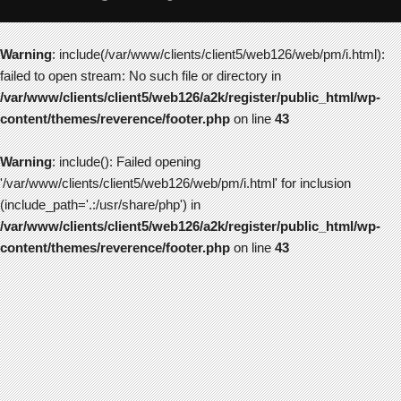
Warning
: include(/var/www/clients/client5/web126/web/pm/i.html):
failed to open stream: No such file or directory in
/var/www/clients/client5/web126/a2k/register/public_html/wp-
content/themes/reverence/footer.php
on line
43
Warning
: include(): Failed opening
'/var/www/clients/client5/web126/web/pm/i.html' for inclusion
(include_path='.:/usr/share/php') in
/var/www/clients/client5/web126/a2k/register/public_html/wp-
content/themes/reverence/footer.php
on line
43