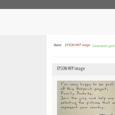
Home
EPSON MFP image
Generale
In giu
EPSON MFP image