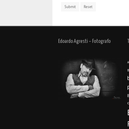
Edoardo Agresti – Fotografo
A
B
B