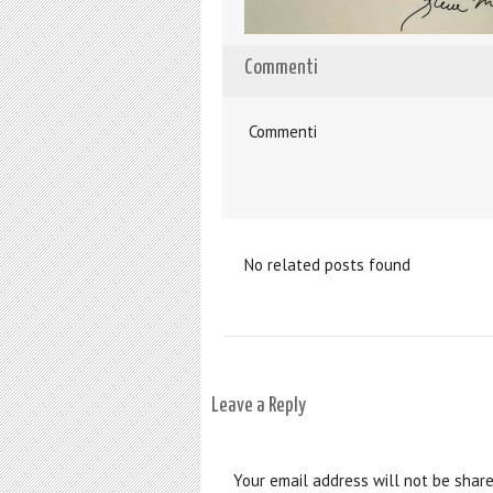
Commenti
Commenti
No related posts found
Leave a Reply
Your email address will not be share