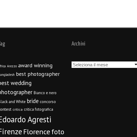
Tag
Archivi
Archivi
award winning
frica
Arezzo
best photographer
angladesh
best wedding
photographer
Bianco e nero
bride
concorso
lack and White
contest
critica fotografica
critica
Edoardo Agresti
Firenze
Florence
foto