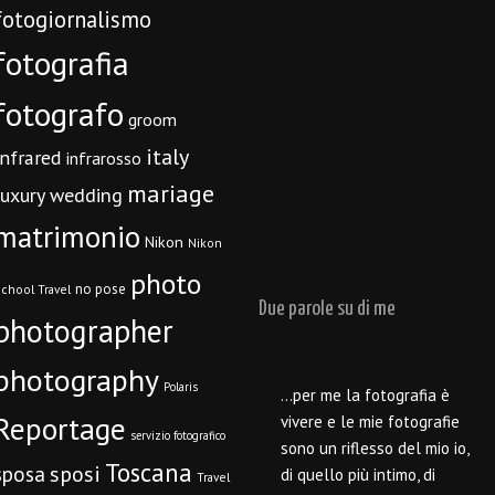
fotogiornalismo
fotografia
fotografo
groom
italy
infrared
infrarosso
mariage
luxury wedding
matrimonio
Nikon
Nikon
photo
no pose
chool Travel
Due parole su di me
photographer
photography
Polaris
…per me la fotografia è
Reportage
vivere e le mie fotografie
servizio fotografico
sono un riflesso del mio io,
Toscana
sposi
sposa
di quello più intimo, di
Travel