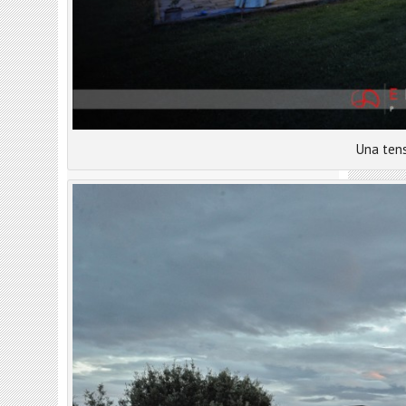
Una tens