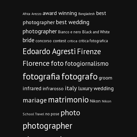
award winning
best
Africa
Arezzo
Bangladesh
best wedding
photographer
photographer
Bianco e nero
Black and White
bride
concorso
contest
critica fotografica
critica
Edoardo Agresti
Firenze
Florence
foto
fotogiornalismo
fotografia
fotografo
groom
italy
infrared
luxury wedding
infrarosso
matrimonio
mariage
Nikon
Nikon
photo
no pose
School Travel
photographer