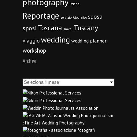
photography
Polaris
Reportage
sposa
servizio fotografico
Toscana
Tuscany
sposi
Travel
wedding
viaggio
wedding planner
workshop
Archivi
Archivi