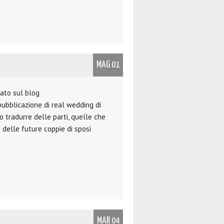
MAG 01
cato sul blog
ubblicazione di real wedding di
o tradurre delle parti, quelle che
 delle future coppie di sposi
MAR 04