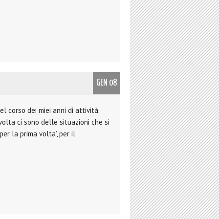
GEN 08
el corso dei miei anni di attività.
lta ci sono delle situazioni che si
er la prima volta’, per il