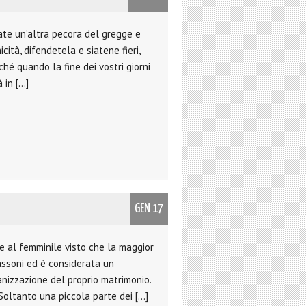
tate un’altra pecora del gregge e
cità, difendetela e siatene fieri,
inché quando la fine dei vostri giorni
 in […]
GEN 17
 al femminile visto che la maggior
assoni ed è considerata un
anizzazione del proprio matrimonio.
. Soltanto una piccola parte dei […]