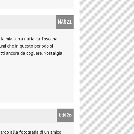
MAR 21
lla mia terra natìa, la Toscana,
umi che in questo periodo si
utti ancora da cogliere. Nostalgia
GEN 26
uardo alla fotografia di un amico