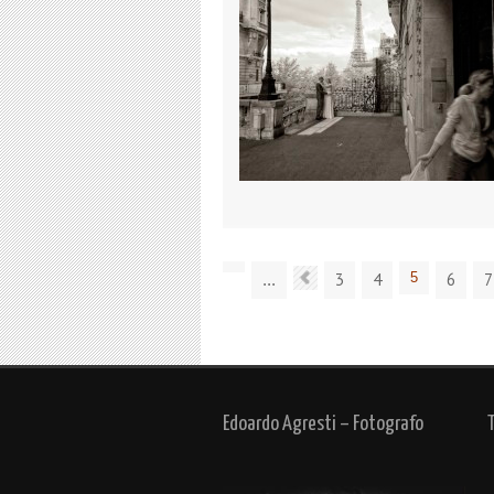
3
4
5
6
7
...
Edoardo Agresti – Fotografo