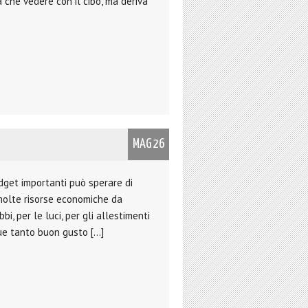
a che vedere con il cibo, ma deriva
MAG 26
dget importanti può sperare di
 molte risorse economiche da
bbi, per le luci, per gli allestimenti
ue tanto buon gusto […]