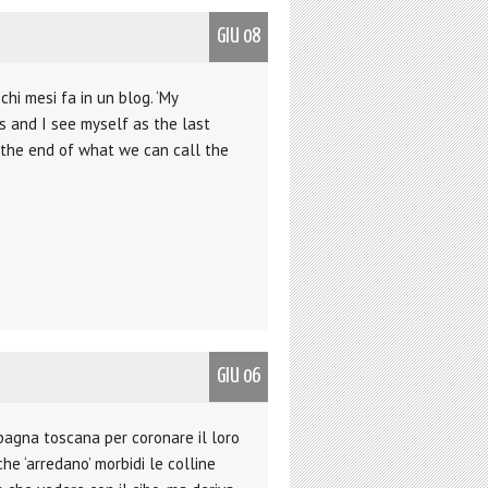
GIU 08
chi mesi fa in un blog. ‘My
s and I see myself as the last
 the end of what we can call the
GIU 06
pagna toscana per coronare il loro
che ‘arredano’ morbidi le colline