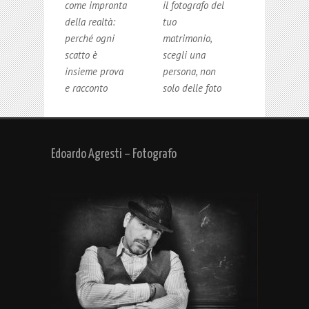
come impronta
il fotografo del
della realtà:
tuo
perché ogni
matrimonio,
scatto è
scegli una
insieme prova
persona, non
e racconto
solo delle foto
Edoardo Agresti – Fotografo