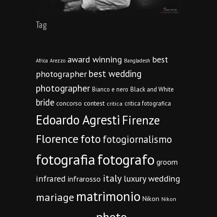
Tag
award winning
best
Africa
Arezzo
Bangladesh
best wedding
photographer
photographer
Bianco e nero
Black and White
bride
concorso
contest
critica fotografica
critica
Edoardo Agresti
Firenze
Florence
foto
fotogiornalismo
fotografia
fotografo
groom
italy
infrared
luxury wedding
infrarosso
matrimonio
mariage
Nikon
Nikon
photo