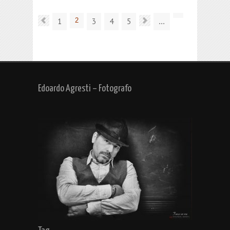
1
2
3
4
5
...
Edoardo Agresti – Fotografo