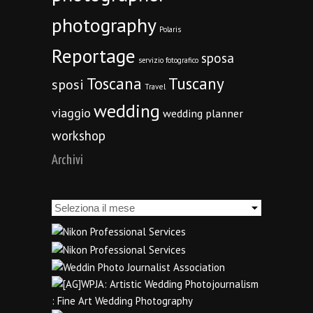
photography
Polaris
Reportage
sposa
servizio fotografico
Toscana
Tuscany
sposi
Travel
wedding
viaggio
wedding planner
workshop
Archivi
Archivi