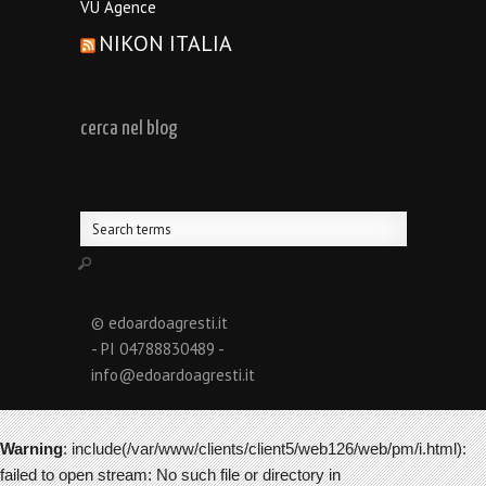
VU Agence
NIKON ITALIA
cerca nel blog
© edoardoagresti.it
- PI 04788830489 -
info@edoardoagresti.it
Warning
: include(/var/www/clients/client5/web126/web/pm/i.html):
failed to open stream: No such file or directory in