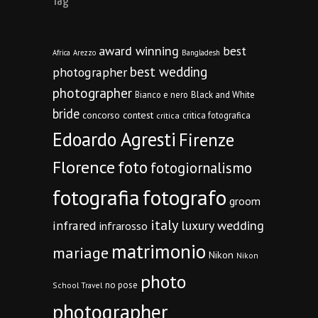
Tag
award winning
best
Africa
Arezzo
Bangladesh
best wedding
photographer
photographer
Bianco e nero
Black and White
bride
concorso
contest
critica fotografica
critica
Edoardo Agresti
Firenze
Florence
foto
fotogiornalismo
fotografia
fotografo
groom
italy
infrared
luxury wedding
infrarosso
matrimonio
mariage
Nikon
Nikon
photo
no pose
School Travel
photographer