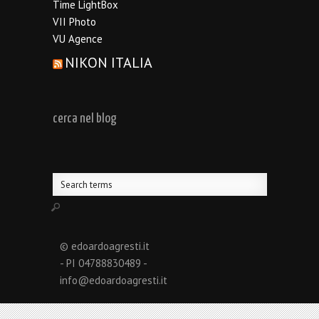
Time LightBox
VII Photo
VU Agence
NIKON ITALIA
cerca nel blog
© edoardoagresti.it
- PI 04788830489 -
info@edoardoagresti.it