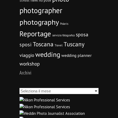
no pose
School Travel
photographer
photography
Polaris
Reportage
sposa
servizio fotografico
Toscana
Tuscany
sposi
Travel
wedding
viaggio
wedding planner
workshop
Archivi
Archivi