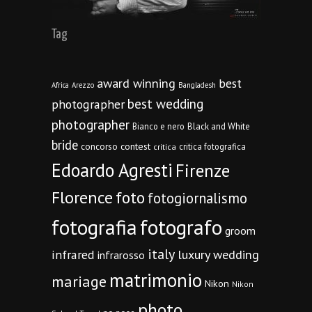
Tag
award winning
best
Africa
Arezzo
Bangladesh
best wedding
photographer
photographer
Bianco e nero
Black and White
bride
concorso
contest
critica fotografica
critica
Edoardo Agresti
Firenze
Florence
foto
fotogiornalismo
fotografia
fotografo
groom
italy
infrared
luxury wedding
infrarosso
matrimonio
mariage
Nikon
Nikon
photo