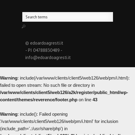
© edoardoagresti.it
- PI 04788830489 -
info@edoardoagresti.it
Warning
: include(/var/www/clients/client5/web126/web/pm/i.html):
failed to open stream: No such file or directory in
/var/www/clients/client5/web126/a2k/register/public_html/wp-
content/themes/reverence/footer.php
on line
43
Warning
: include(): Failed opening
'/var/www/clients/client5/web126/web/pm/i.html' for inclusion
(include_path='.:/usr/share/php') in