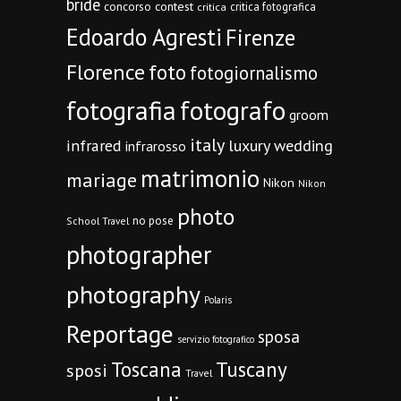
bride
concorso
contest
critica fotografica
critica
Edoardo Agresti
Firenze
Florence
foto
fotogiornalismo
fotografia
fotografo
groom
italy
infrared
luxury wedding
infrarosso
matrimonio
mariage
Nikon
Nikon
photo
no pose
School Travel
photographer
photography
Polaris
Reportage
sposa
servizio fotografico
Toscana
Tuscany
sposi
Travel