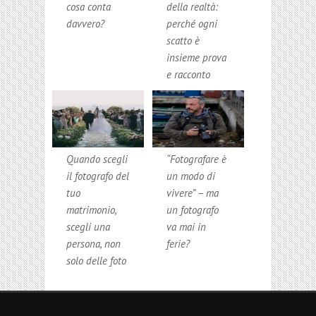
cosa conta
della realtà:
davvero?
perché ogni
scatto è
insieme prova
e racconto
Quando scegli
“Fotografare è
il fotografo del
un modo di
tuo
vivere” – ma
matrimonio,
un fotografo
scegli una
va mai in
persona, non
ferie?
solo delle foto