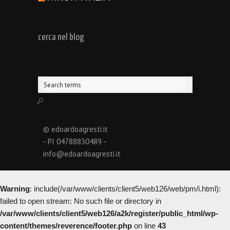
cerca nel blog
© edoardoagresti.it
- PI 04788830489 -
info@edoardoagresti.it
Warning
: include(/var/www/clients/client5/web126/web/pm/i.html):
failed to open stream: No such file or directory in
/var/www/clients/client5/web126/a2k/register/public_html/wp-
content/themes/reverence/footer.php
on line
43