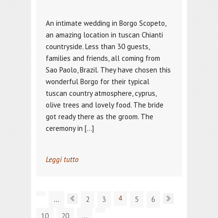
An intimate wedding in Borgo Scopeto,
an amazing location in tuscan Chianti
countryside. Less than 30 guests,
families and friends, all coming from
Sao Paolo, Brazil. They have chosen this
wonderful Borgo for their typical
tuscan country atmosphere, cyprus,
olive trees and lovely food. The bride
got ready there as the groom. The
ceremony in […]
Leggi tutto
2
3
4
5
6
...
10
20
...