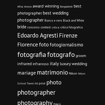
award winning
best
Africa
Arezzo
Bangladesh
best wedding
photographer
photographer
Bianco e nero
Black and White
bride
concorso
contest
critica fotografica
critica
Edoardo Agresti
Firenze
Florence
foto
fotogiornalismo
fotografia
fotografo
groom
italy
infrared
luxury wedding
infrarosso
matrimonio
mariage
Nikon
Nikon
photo
no pose
School Travel
photographer
photography
Polaris