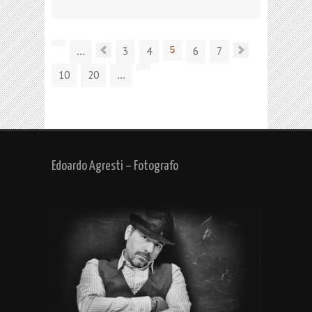
3
4
5
6
7
...
10
20
...
Edoardo Agresti – Fotografo