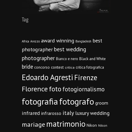
Tag
award winning
best
Africa
Arezzo
Bangladesh
best wedding
photographer
photographer
Bianco e nero
Black and White
bride
concorso
contest
critica fotografica
critica
Edoardo Agresti
Firenze
Florence
foto
fotogiornalismo
fotografia
fotografo
groom
italy
infrared
luxury wedding
infrarosso
matrimonio
mariage
Nikon
Nikon