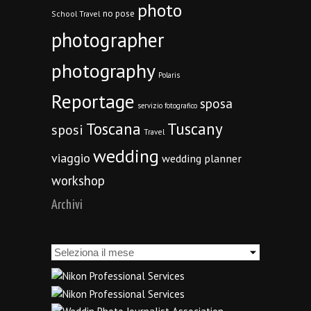
photo
no pose
School Travel
photographer
photography
Polaris
Reportage
sposa
servizio fotografico
Toscana
Tuscany
sposi
Travel
wedding
viaggio
wedding planner
workshop
Archivi
Archivi