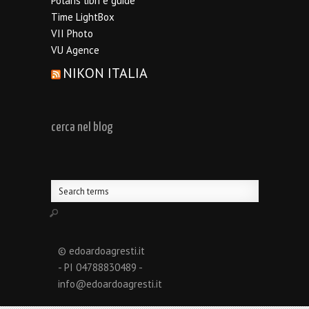
Polaris libri e guide
Time LightBox
VII Photo
VU Agence
NIKON ITALIA
cerca nel blog
© edoardoagresti.it
- PI 04788830489 -
info@edoardoagresti.it