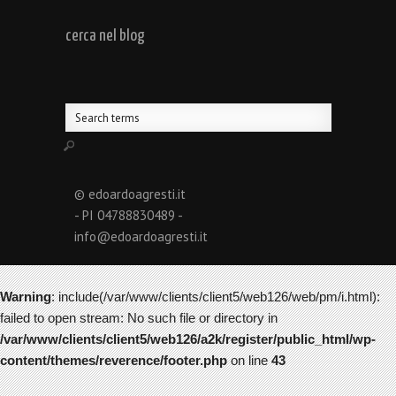
cerca nel blog
© edoardoagresti.it
- PI 04788830489 -
info@edoardoagresti.it
Warning
: include(/var/www/clients/client5/web126/web/pm/i.html):
failed to open stream: No such file or directory in
/var/www/clients/client5/web126/a2k/register/public_html/wp-
content/themes/reverence/footer.php
on line
43