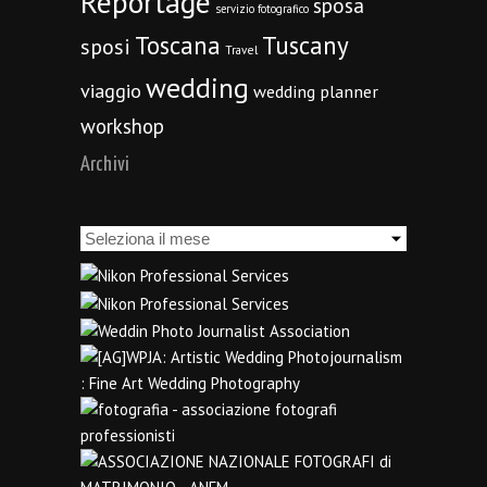
Reportage
sposa
servizio fotografico
Toscana
Tuscany
sposi
Travel
wedding
viaggio
wedding planner
workshop
Archivi
Archivi