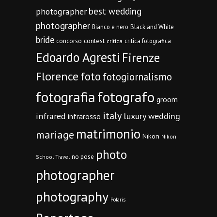
best wedding
photographer
photographer
Bianco e nero
Black and White
bride
concorso
contest
critica fotografica
critica
Edoardo Agresti
Firenze
Florence
foto
fotogiornalismo
fotografia
fotografo
groom
italy
infrared
luxury wedding
infrarosso
matrimonio
mariage
Nikon
Nikon
photo
no pose
School Travel
photographer
photography
Polaris