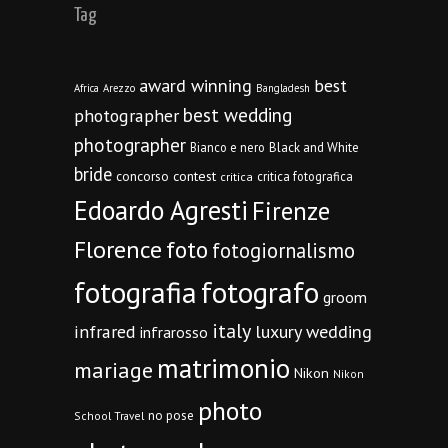
Tag
award winning
best
Africa
Arezzo
Bangladesh
best wedding
photographer
photographer
Bianco e nero
Black and White
bride
concorso
contest
critica fotografica
critica
Edoardo Agresti
Firenze
Florence
foto
fotogiornalismo
fotografia
fotografo
groom
italy
infrared
luxury wedding
infrarosso
matrimonio
mariage
Nikon
Nikon
photo
no pose
School Travel