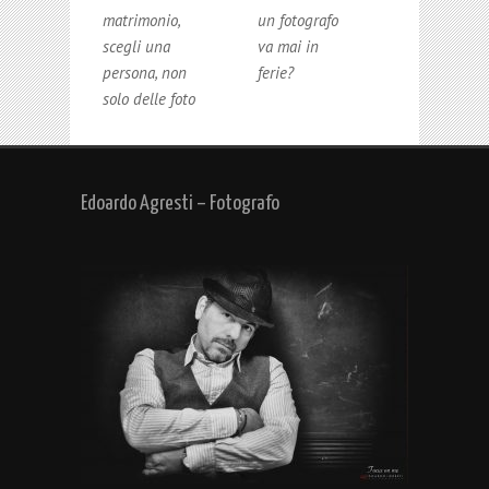
matrimonio,
un fotografo
scegli una
va mai in
persona, non
ferie?
solo delle foto
Edoardo Agresti – Fotografo