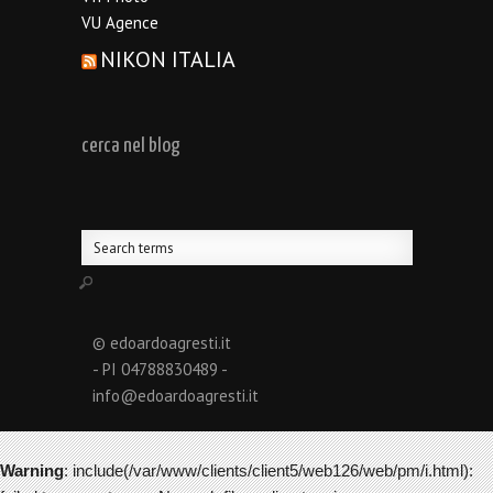
VU Agence
NIKON ITALIA
cerca nel blog
© edoardoagresti.it
- PI 04788830489 -
info@edoardoagresti.it
Warning
: include(/var/www/clients/client5/web126/web/pm/i.html):