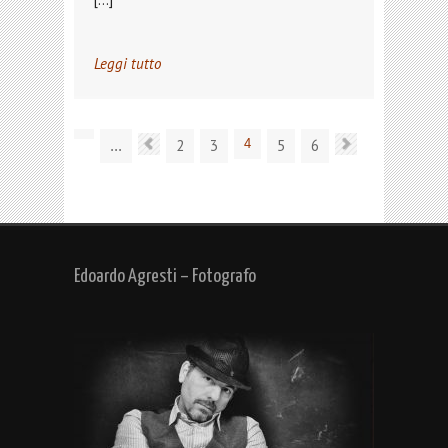
Leggi tutto
2
3
4
5
6
...
Edoardo Agresti – Fotografo