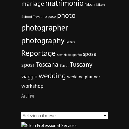
matrimonio
mariage
Nikon
Nikon
photo
no pose
School Travel
photographer
photography
Polaris
Reportage
sposa
servizio fotografico
Toscana
Tuscany
sposi
Travel
wedding
viaggio
wedding planner
workshop
Archivi
Archivi