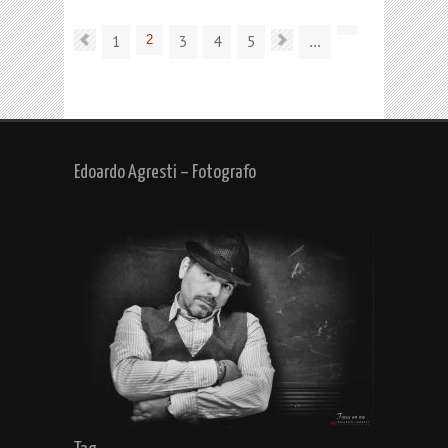
1
2
3
4
5
...
Edoardo Agresti – Fotografo