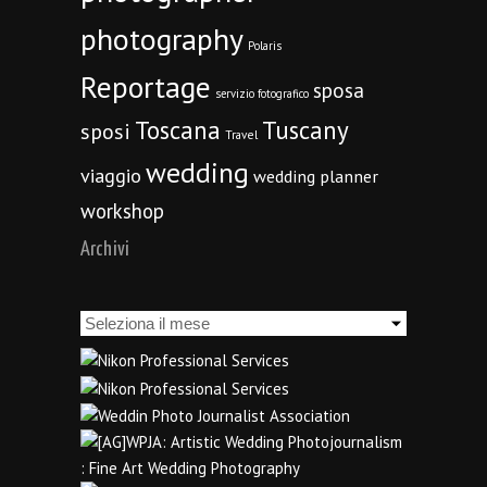
photography
Polaris
Reportage
sposa
servizio fotografico
Toscana
Tuscany
sposi
Travel
wedding
viaggio
wedding planner
workshop
Archivi
Archivi