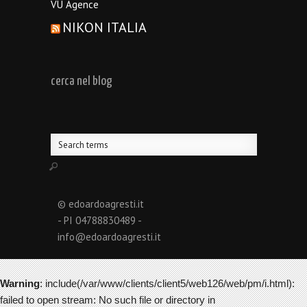
VU Agence
NIKON ITALIA
cerca nel blog
© edoardoagresti.it
- PI 04788830489 -
info@edoardoagresti.it
Warning
: include(/var/www/clients/client5/web126/web/pm/i.html):
failed to open stream: No such file or directory in