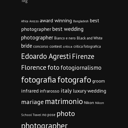
Tag
award winning
best
Africa
Arezzo
Bangladesh
best wedding
photographer
photographer
Bianco e nero
Black and White
bride
concorso
contest
critica fotografica
critica
Edoardo Agresti
Firenze
Florence
foto
fotogiornalismo
fotografia
fotografo
groom
italy
infrared
luxury wedding
infrarosso
matrimonio
mariage
Nikon
Nikon
photo
no pose
School Travel
photographer