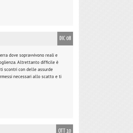
DIC 08
 terra dove sopravvivono reali e
oglienza. Altrettanto difficile è
 ti scontri con delle assurde
ermessi necessari allo scatto e ti
OTT 10