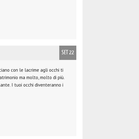
SET 22
ciano con le lacrime agli occhi ti
matrimonio ma molto, molto di più.
ante. I tuoi occhi diventeranno i