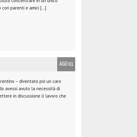
voluto concentrare in un unico
 con parenti e amici […]
AGO 01
orentino – diventato poi un caro
do avessi avuto la necessità di
tere in discussione il lavoro che