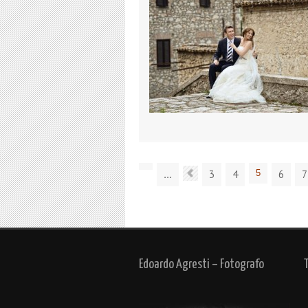
3
4
5
6
7
...
Edoardo Agresti – Fotografo