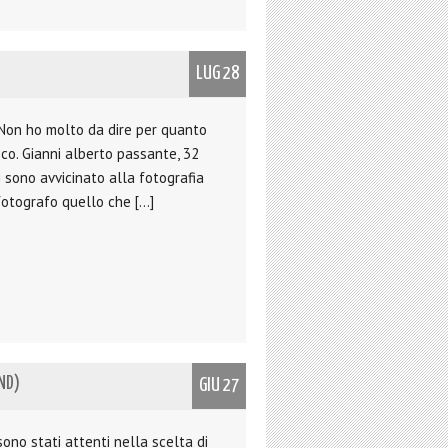
LUG 28
 Non ho molto da dire per quanto
ico. Gianni alberto passante, 32
Mi sono avvicinato alla fotografia
 fotografo quello che […]
ND)
GIU 27
ono stati attenti nella scelta di