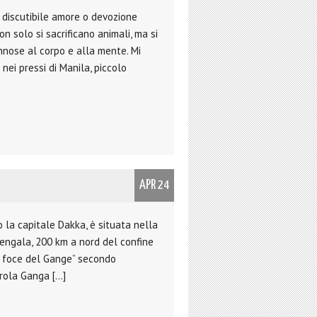
i discutibile amore o devozione
on solo si sacrificano animali, ma si
dannose al corpo e alla mente. Mi
ei pressi di Manila, piccolo
APR 24
la capitale Dakka, è situata nella
Bengala, 200 km a nord del confine
la foce del Gange” secondo
rola Ganga […]