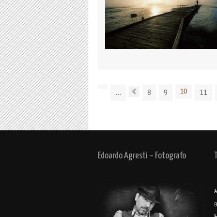
8
9
10
11
...
Edoardo Agresti – Fotografo
A
B