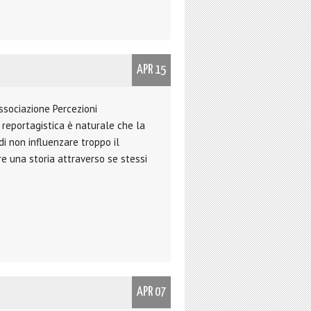
APR 15
associazione Percezioni
 reportagistica è naturale che la
i non influenzare troppo il
re una storia attraverso se stessi
APR 07