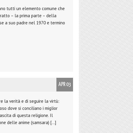
 hanno tutti un elemento comune che
tratto – la prima parte – della
isse a suo padre nel 1970 e termino
APR 03
 la verità e di seguire la virtù:
so dove si conciliano i miglior
scita di questa religione. Il
one delle anime (samsara) […]