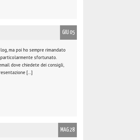
GIU 05
 blog, ma poi ho sempre rimandato
o particolarmente sfortunato.
mail dove chiedete dei consigli,
presentazione […]
MAG 28