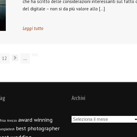
che ha scritto delle considerazioni interessanti sul fatto 
del digitale – non si da più valore allo […]
Leggi tutto
12
...
Tag
Archivi
Archivi
award winning
frica
Arezzo
best photographer
angladesh