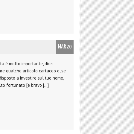
MAR 20
tà è molto importante, direi
are qualche articolo cartaceo o, se
disposto a investire sul tuo nome,
lto fortunato [e bravo […]