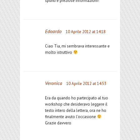
spunti e preziose informazioni!
Edoardo
10 Aprile 2012 at 14:18
Ciao Tia, mi sembrava interessante e
molto istruttivo
Veronica
10 Aprile 2012 at 14:53
Era da quando ho partecipato al tuo
workshop che desideravo leggere il
testo intero della lettera, ora ne ho
finalmente avuto l’occasione
Grazie davvero