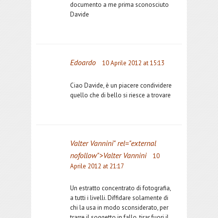
documento a me prima sconosciuto
Davide
Edoardo
10 Aprile 2012 at 15:13
Ciao Davide, è un piacere condividere
quello che di bello si riesce a trovare
Valter Vannini
" rel="external
nofollow">Valter Vannini
10
Aprile 2012 at 21:17
Un estratto concentrato di fotografia,
a tutti i livelli. Diffidare solamente di
chi la usa in modo sconsiderato, per
trarre il soggetto in fallo, tirar fuori il