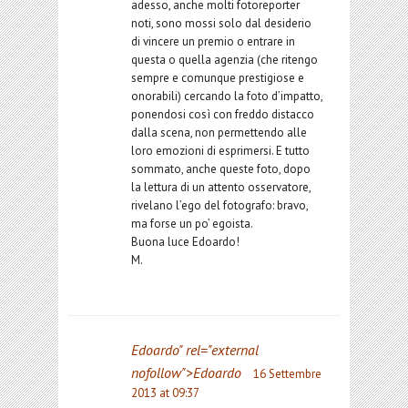
adesso, anche molti fotoreporter
noti, sono mossi solo dal desiderio
di vincere un premio o entrare in
questa o quella agenzia (che ritengo
sempre e comunque prestigiose e
onorabili) cercando la foto d’impatto,
ponendosi così con freddo distacco
dalla scena, non permettendo alle
loro emozioni di esprimersi. E tutto
sommato, anche queste foto, dopo
la lettura di un attento osservatore,
rivelano l’ego del fotografo: bravo,
ma forse un po’ egoista.
Buona luce Edoardo!
M.
Edoardo
" rel="external
nofollow">Edoardo
16 Settembre
2013 at 09:37