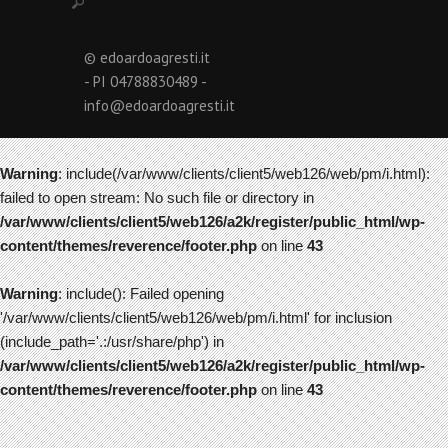
© edoardoagresti.it
- PI 04788830489 -
info@edoardoagresti.it
Warning
: include(/var/www/clients/client5/web126/web/pm/i.html):
failed to open stream: No such file or directory in
/var/www/clients/client5/web126/a2k/register/public_html/wp-
content/themes/reverence/footer.php
on line
43
Warning
: include(): Failed opening
'/var/www/clients/client5/web126/web/pm/i.html' for inclusion
(include_path='.:/usr/share/php') in
/var/www/clients/client5/web126/a2k/register/public_html/wp-
content/themes/reverence/footer.php
on line
43