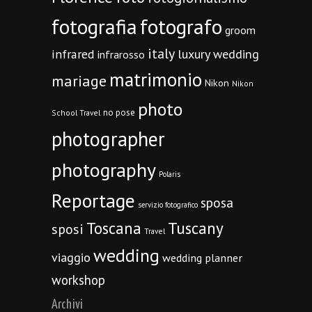
fotografia
fotografo
groom
italy
infrared
luxury wedding
infrarosso
matrimonio
mariage
Nikon
Nikon
photo
no pose
School Travel
photographer
photography
Polaris
Reportage
sposa
servizio fotografico
Toscana
Tuscany
sposi
Travel
wedding
viaggio
wedding planner
workshop
Archivi