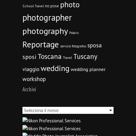
photo
no pose
School Travel
photographer
photography
Polaris
Reportage
sposa
servizio fotografico
Toscana
Tuscany
sposi
Travel
wedding
viaggio
wedding planner
workshop
Archivi
Archivi