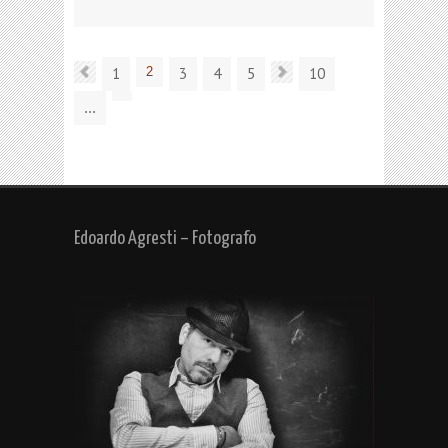
1
2
3
4
5
10
...
Edoardo Agresti – Fotografo