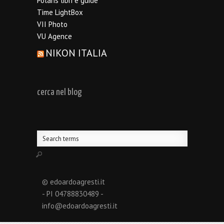
Polaris libri e guide
Time LightBox
VII Photo
VU Agence
NIKON ITALIA
cerca nel blog
© edoardoagresti.it
- PI 04788830489 -
info@edoardoagresti.it