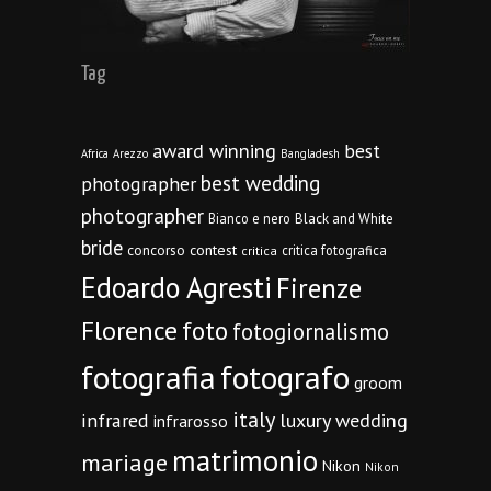
Tag
award winning
best
Africa
Arezzo
Bangladesh
best wedding
photographer
photographer
Bianco e nero
Black and White
bride
concorso
contest
critica fotografica
critica
Edoardo Agresti
Firenze
Florence
foto
fotogiornalismo
fotografia
fotografo
groom
italy
infrared
luxury wedding
infrarosso
matrimonio
mariage
Nikon
Nikon