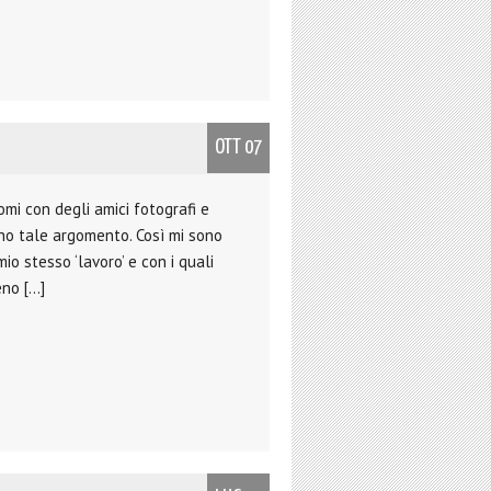
OTT 07
mi con degli amici fotografi e
no tale argomento. Così mi sono
o stesso ‘lavoro’ e con i quali
eno […]