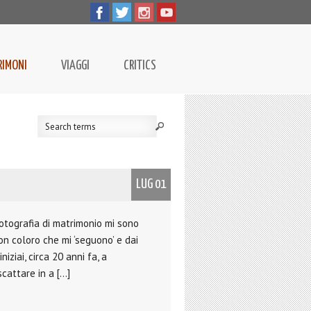
RIMONI
VIAGGI
CRITICS
LUG 01
fotografia di matrimonio mi sono
on coloro che mi ‘seguono’ e dai
ziai, circa 20 anni fa, a
scattare in a […]