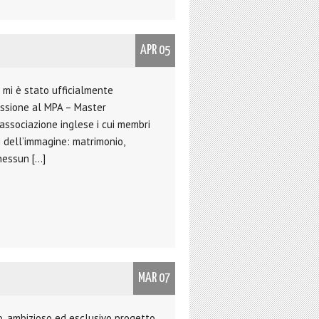
APR 05
 mi è stato ufficialmente
issione al MPA – Master
 associazione inglese i cui membri
pi dell’immagine: matrimonio,
 nessun […]
MAR 07
o, ambizioso ed esclusivo progetto