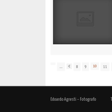
8
9
10
11
...
Edoardo Agresti – Fotografo