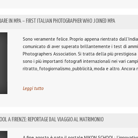
RARE IN MPA – FIRST ITALIAN PHOTOGRAPHER WHO JOINED MPA
Sono veramente felice. Proprio appena rientrato dall’India
comunicato di aver superato brillantemente i test di amm
Photographers Association. Si tratta della più prestigiosa
sono i più importanti fotografi internazionali nei vari cam
ritratto, fotogiornalismo, pubblicità, moda e altro. Ancora
Leggi tutto
OL A FIRENZE: REPORTAGE DAL VIAGGIO AL MATRIMONIO
A fine agosto è nato il portale NIKON SCHOOL; l’innovativ