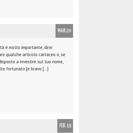
MAR 20
tà è molto importante, direi
are qualche articolo cartaceo o, se
disposto a investire sul tuo nome,
lto fortunato [e bravo […]
FEB 19