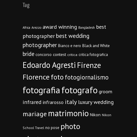
Tag
award winning
best
Africa
Arezzo
Bangladesh
best wedding
photographer
photographer
Bianco e nero
Black and White
bride
concorso
contest
critica fotografica
critica
Edoardo Agresti
Firenze
Florence
foto
fotogiornalismo
fotografia
fotografo
groom
italy
infrared
luxury wedding
infrarosso
matrimonio
mariage
Nikon
Nikon
photo
no pose
School Travel