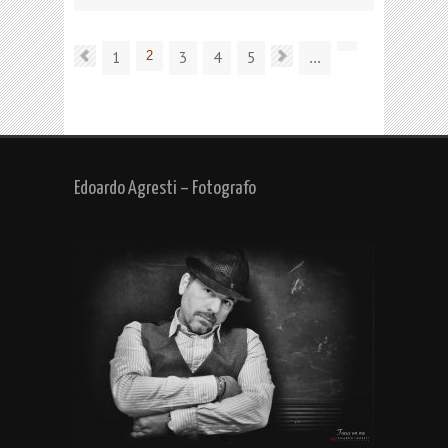
1
2
3
4
5
...
Edoardo Agresti – Fotografo