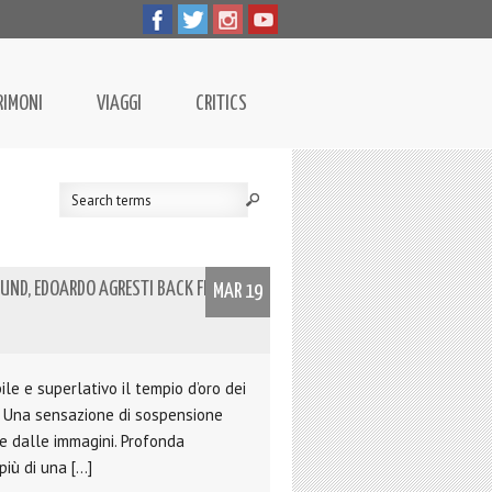
RIMONI
VIAGGI
CRITICS
OUND, EDOARDO AGRESTI BACK FROM
MAR 19
le e superlativo il tempio d’oro dei
h. Una sensazione di sospensione
re dalle immagini. Profonda
più di una […]