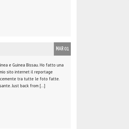
MAR 01
inea e Guinea Bissau. Ho fatto una
mio sito internet il reportage
cemente tra tutte le foto fatte.
ante. Just back from […]