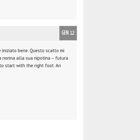
GEN 12
 iniziato bene. Questo scatto mi
la nonna alla sua nipotina – futura
o start with the right foot. An