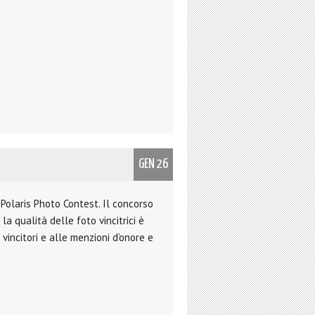
GEN 26
 Polaris Photo Contest. Il concorso
a qualità delle foto vincitrici è
incitori e alle menzioni d’onore e