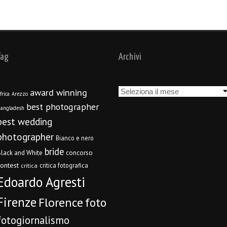
Tag
Archivi
Archivi
award winning
frica
Arezzo
best photographer
angladesh
best wedding
photographer
Bianco e nero
bride
concorso
lack and White
contest
critica fotografica
critica
Edoardo Agresti
Firenze
Florence
foto
fotogiornalismo