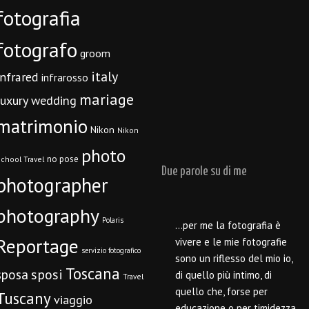
fotografia
fotografo
groom
italy
infrared
infrarosso
mariage
luxury wedding
matrimonio
Nikon
Nikon
photo
no pose
chool Travel
Due parole su di me
photographer
photography
Polaris
…per me la fotografia è
Reportage
vivere e le mie fotografie
servizio fotografico
sono un riflesso del mio io,
Toscana
sposi
sposa
di quello più intimo, di
Travel
quello che, forse per
Tuscany
viaggio
educazione o per timidezza,