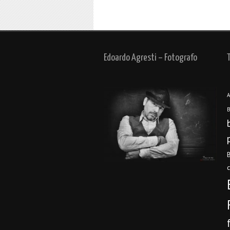
Edoardo Agresti – Fotografo
A
B
B