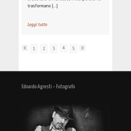
trasformano […]
Leggi tutto
1
2
3
4
5
Edoardo Agresti – Fotografo