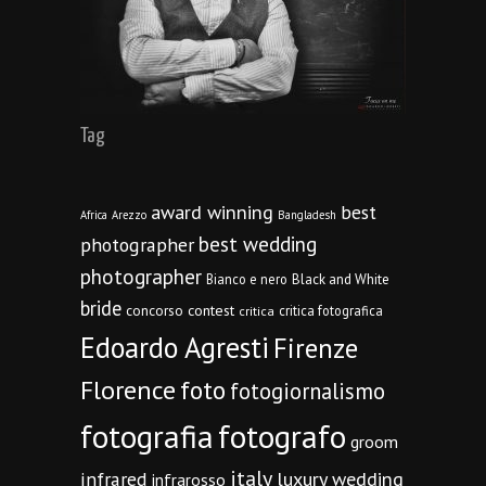
Tag
award winning
best
Africa
Arezzo
Bangladesh
best wedding
photographer
photographer
Bianco e nero
Black and White
bride
concorso
contest
critica fotografica
critica
Edoardo Agresti
Firenze
Florence
foto
fotogiornalismo
fotografia
fotografo
groom
italy
infrared
luxury wedding
infrarosso