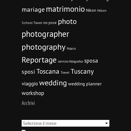
matrimonio
mariage
Nikon
Nikon
photo
no pose
School Travel
photographer
photography
Polaris
Reportage
sposa
servizio fotografico
Toscana
Tuscany
sposi
Travel
wedding
viaggio
wedding planner
workshop
Archivi
Archivi