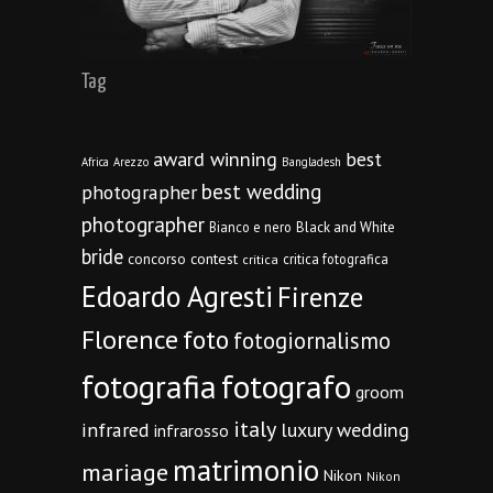
Tag
award winning
best
Africa
Arezzo
Bangladesh
best wedding
photographer
photographer
Bianco e nero
Black and White
bride
concorso
contest
critica fotografica
critica
Edoardo Agresti
Firenze
Florence
foto
fotogiornalismo
fotografia
fotografo
groom
italy
infrared
luxury wedding
infrarosso
matrimonio
mariage
Nikon
Nikon