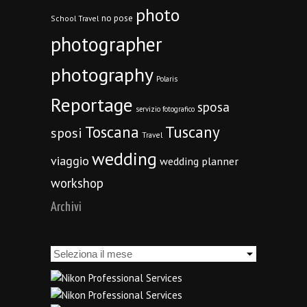
photo
no pose
School Travel
photographer
photography
Polaris
Reportage
sposa
servizio fotografico
Toscana
Tuscany
sposi
Travel
wedding
viaggio
wedding planner
workshop
Archivi
Archivi