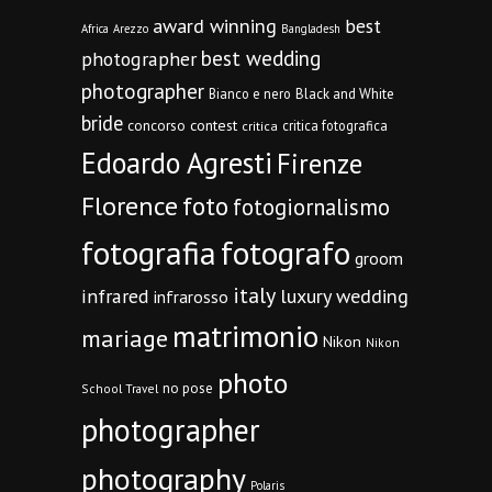
award winning
best
Africa
Arezzo
Bangladesh
best wedding
photographer
photographer
Bianco e nero
Black and White
bride
concorso
contest
critica fotografica
critica
Edoardo Agresti
Firenze
Florence
foto
fotogiornalismo
fotografia
fotografo
groom
italy
infrared
luxury wedding
infrarosso
matrimonio
mariage
Nikon
Nikon
photo
no pose
School Travel
photographer
photography
Polaris