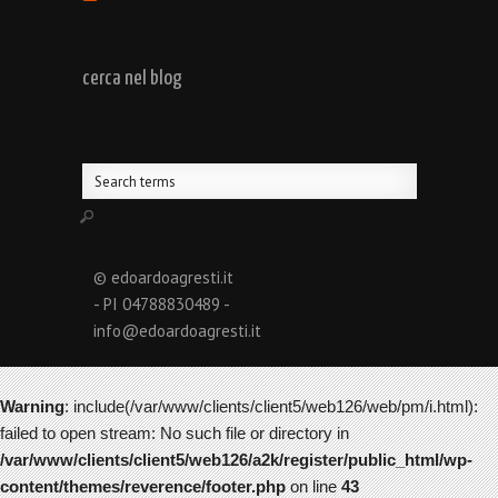
cerca nel blog
© edoardoagresti.it
- PI 04788830489 -
info@edoardoagresti.it
Warning
: include(/var/www/clients/client5/web126/web/pm/i.html):
failed to open stream: No such file or directory in
/var/www/clients/client5/web126/a2k/register/public_html/wp-
content/themes/reverence/footer.php
on line
43