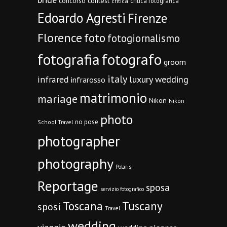
concorso
contest
critica fotografica
critica
Edoardo Agresti
Firenze
Florence
foto
fotogiornalismo
fotografia
fotografo
groom
italy
infrared
luxury wedding
infrarosso
matrimonio
mariage
Nikon
Nikon
photo
no pose
School Travel
photographer
photography
Polaris
Reportage
sposa
servizio fotografico
Toscana
Tuscany
sposi
Travel
wedding