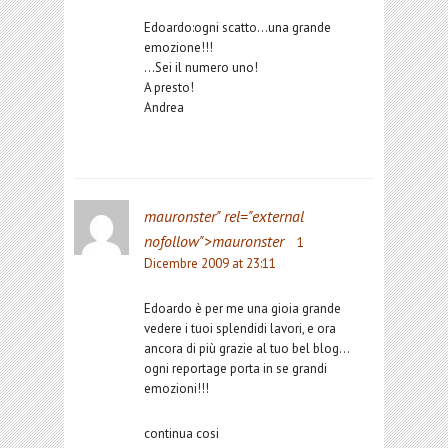
Edoardo:ogni scatto…una grande
emozione!!!
…Sei il numero uno!
A presto!
Andrea
mauronster
" rel="external
nofollow">mauronster
1
Dicembre 2009 at 23:11
Edoardo è per me una gioia grande
vedere i tuoi splendidi lavori, e ora
ancora di più grazie al tuo bel blog…
ogni reportage porta in se grandi
emozioni!!!
continua cosi