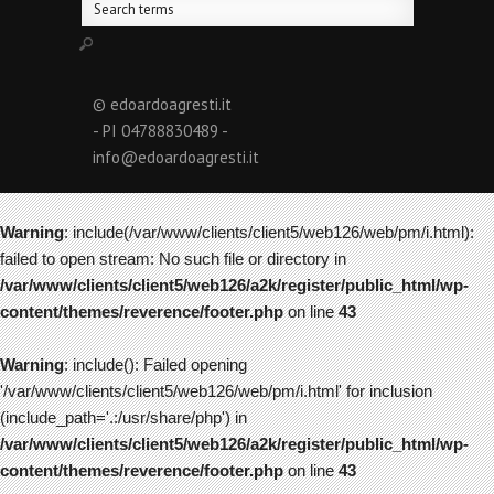
© edoardoagresti.it
- PI 04788830489 -
info@edoardoagresti.it
Warning
: include(/var/www/clients/client5/web126/web/pm/i.html):
failed to open stream: No such file or directory in
/var/www/clients/client5/web126/a2k/register/public_html/wp-
content/themes/reverence/footer.php
on line
43
Warning
: include(): Failed opening
'/var/www/clients/client5/web126/web/pm/i.html' for inclusion
(include_path='.:/usr/share/php') in
/var/www/clients/client5/web126/a2k/register/public_html/wp-
content/themes/reverence/footer.php
on line
43