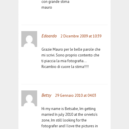
con grande stima
mauro
Edoardo
2 Dicembre 2009 at 10:39
Grazie Mauro per le belle parole che
mi scrivi. Sono proprio contento che
ti piaccia la mia fotografia…
Ricambio di cuore la stima!!!!
Betsy
29 Gennaio 2010 at 04:03
Hi my name is Betsabe, Im getting
married In july 2010 at the orvieto’s
zone, Im still looking for the
fotografer and I love the pictures in