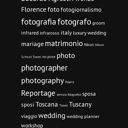
Florence
foto
fotogiornalismo
fotografia
fotografo
groom
italy
infrared
luxury wedding
infrarosso
matrimonio
mariage
Nikon
Nikon
photo
no pose
School Travel
photographer
photography
Polaris
Reportage
sposa
servizio fotografico
Toscana
Tuscany
sposi
Travel
wedding
viaggio
wedding planner
workshop