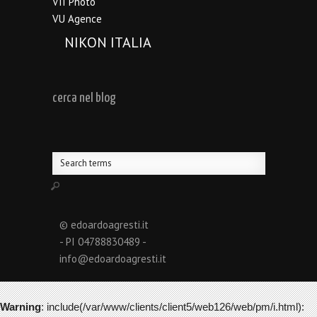
VII Photo
VU Agence
NIKON ITALIA
cerca nel blog
© edoardoagresti.it
- PI 04788830489 -
info@edoardoagresti.it
Warning
: include(/var/www/clients/client5/web126/web/pm/i.html):