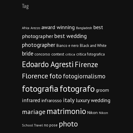
Tag
award winning
best
Africa
Arezzo
Bangladesh
best wedding
photographer
photographer
Bianco e nero
Black and White
bride
concorso
contest
critica fotografica
critica
Edoardo Agresti
Firenze
Florence
foto
fotogiornalismo
fotografia
fotografo
groom
italy
infrared
luxury wedding
infrarosso
matrimonio
mariage
Nikon
Nikon
photo
no pose
School Travel