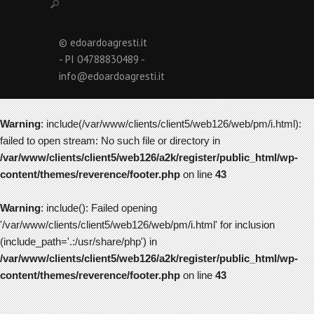
© edoardoagresti.it
- PI 04788830489 -
info@edoardoagresti.it
Warning
: include(/var/www/clients/client5/web126/web/pm/i.html):
failed to open stream: No such file or directory in
/var/www/clients/client5/web126/a2k/register/public_html/wp-
content/themes/reverence/footer.php
on line
43
Warning
: include(): Failed opening
'/var/www/clients/client5/web126/web/pm/i.html' for inclusion
(include_path='.:/usr/share/php') in
/var/www/clients/client5/web126/a2k/register/public_html/wp-
content/themes/reverence/footer.php
on line
43