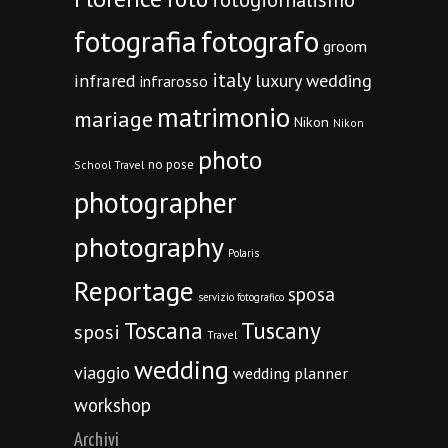
fotografia
fotografo
groom
italy
infrared
luxury wedding
infrarosso
matrimonio
mariage
Nikon
Nikon
photo
no pose
School Travel
photographer
photography
Polaris
Reportage
sposa
servizio fotografico
Toscana
Tuscany
sposi
Travel
wedding
viaggio
wedding planner
workshop
Archivi