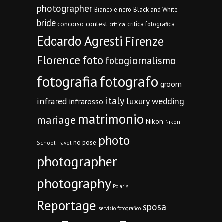
photographer
Bianco e nero
Black and White
bride
concorso
contest
critica fotografica
critica
Edoardo Agresti
Firenze
Florence
foto
fotogiornalismo
fotografia
fotografo
groom
italy
infrared
luxury wedding
infrarosso
matrimonio
mariage
Nikon
Nikon
photo
no pose
School Travel
photographer
photography
Polaris
Reportage
sposa
servizio fotografico