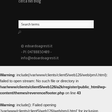
cerca nel blog
© edoardoagresti.it
- PI 04788830489 -
info@edoardoagresti.it
Warning
: include(/var/www/clients/client5/web126/web/pm/i.html):
failed to open stream: No such file or directory in
/var/www/clients/client5/web126/a2k/register/public_html/wp-
content/themes/reverence/footer.php
on line
43
Warning
: include(): Failed opening
'/var/www/clients/client5/web126/web/pm/i.html' for inclusion