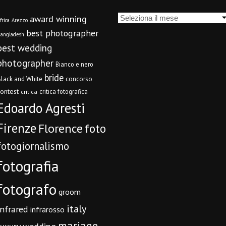
Archivi
award winning
frica
Arezzo
best photographer
angladesh
best wedding
photographer
Bianco e nero
bride
concorso
lack and White
contest
critica fotografica
critica
Edoardo Agresti
Firenze
Florence
foto
fotogiornalismo
fotografia
fotografo
groom
italy
infrared
infrarosso
mariage