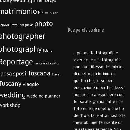
luxury wedding
matrimonio
Nikon
Nikon
photo
no pose
chool Travel
Due parole su di me
photographer
photography
Polaris
…per me la fotografia è
Reportage
vivere e le mie fotografie
servizio fotografico
sono un riflesso del mio io,
Toscana
sposi
sposa
di quello più intimo, di
Travel
quello che, forse per
Tuscany
viaggio
educazione o per timidezza,
wedding
non riesco a esprimere con
wedding planner
le parole. Quindi dalle mie
workshop
foto emerge quello che ho
dentro e la realtà mostrata
inevitabilmente risente di
questa mia esigenza. Non