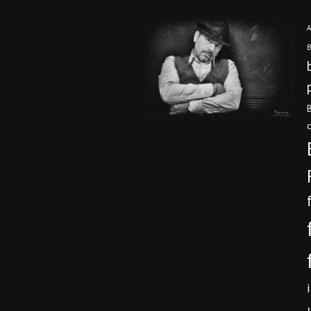
A
B
B