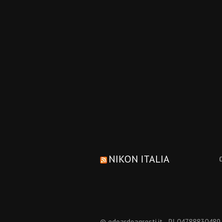
NIKON ITALIA
© edoardoagresti.it - PI 04788830489