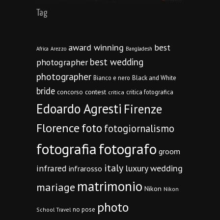
Tag
award winning
best
Africa
Arezzo
Bangladesh
best wedding
photographer
photographer
Bianco e nero
Black and White
bride
concorso
contest
critica fotografica
critica
Edoardo Agresti
Firenze
Florence
foto
fotogiornalismo
fotografia
fotografo
groom
italy
infrared
luxury wedding
infrarosso
matrimonio
mariage
Nikon
Nikon
photo
no pose
School Travel