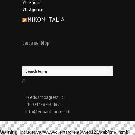
VII Photo
VU Agence
NIKON ITALIA
cerca nel blog
© edoardoagresti.it
- PI 04788830489 -
info@edoardoagresti.it
Warning
: include(/var/www/clients/client5/web126/web/pm/i.html):