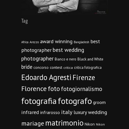
Tag
award winning
best
Africa
Arezzo
Bangladesh
best wedding
photographer
photographer
Bianco e nero
Black and White
bride
concorso
contest
critica fotografica
critica
Edoardo Agresti
Firenze
Florence
foto
fotogiornalismo
fotografia
fotografo
groom
italy
infrared
luxury wedding
infrarosso
matrimonio
mariage
Nikon
Nikon