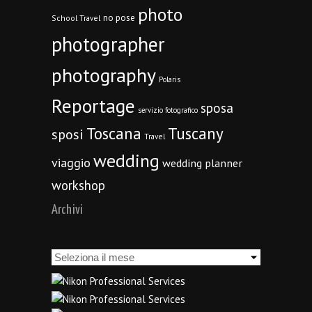
photo
no pose
School Travel
photographer
photography
Polaris
Reportage
sposa
servizio fotografico
Toscana
Tuscany
sposi
Travel
wedding
viaggio
wedding planner
workshop
Archivi
Archivi