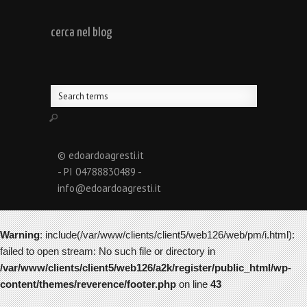
cerca nel blog
© edoardoagresti.it
- PI 04788830489 -
info@edoardoagresti.it
Warning
: include(/var/www/clients/client5/web126/web/pm/i.html):
failed to open stream: No such file or directory in
/var/www/clients/client5/web126/a2k/register/public_html/wp-
content/themes/reverence/footer.php
on line
43