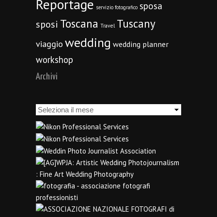
Reportage
sposa
servizio fotografico
Toscana
Tuscany
sposi
Travel
wedding
viaggio
wedding planner
workshop
Archivi
Archivi