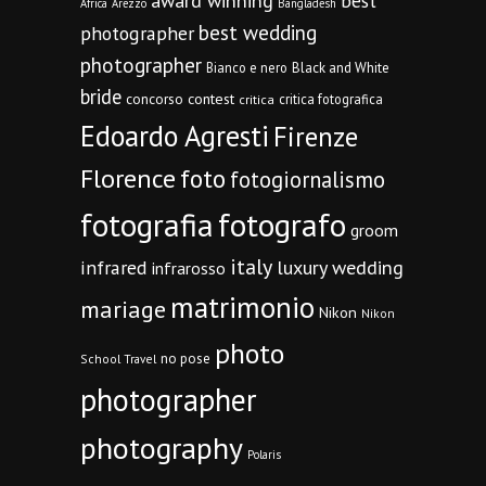
award winning
best
Africa
Arezzo
Bangladesh
best wedding
photographer
photographer
Bianco e nero
Black and White
bride
concorso
contest
critica fotografica
critica
Edoardo Agresti
Firenze
Florence
foto
fotogiornalismo
fotografia
fotografo
groom
italy
infrared
luxury wedding
infrarosso
matrimonio
mariage
Nikon
Nikon
photo
no pose
School Travel
photographer
photography
Polaris