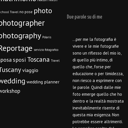
photo
no pose
chool Travel
Due parole su di me
photographer
photography
Polaris
…per me la fotografia è
Reportage
vivere e le mie fotografie
servizio fotografico
sono un riflesso del mio io,
Toscana
sposi
sposa
di quello più intimo, di
Travel
quello che, forse per
Tuscany
viaggio
educazione o per timidezza,
wedding
non riesco a esprimere con
wedding planner
le parole. Quindi dalle mie
workshop
foto emerge quello che ho
dentro e la realtà mostrata
inevitabilmente risente di
questa mia esigenza. Non
potrebbe essere altrimenti.