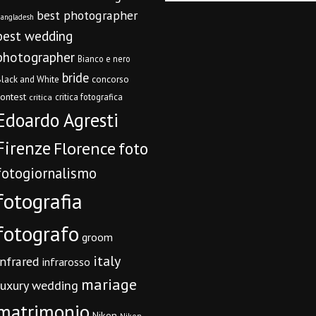
best photographer
angladesh
best wedding
photographer
Bianco e nero
bride
concorso
lack and White
contest
critica fotografica
critica
Edoardo Agresti
Firenze
Florence
foto
fotogiornalismo
fotografia
fotografo
groom
italy
infrared
infrarosso
mariage
luxury wedding
matrimonio
Nikon
Nikon