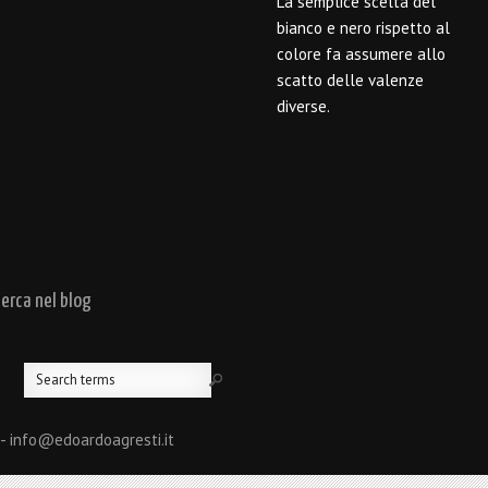
La semplice scelta del
bianco e nero rispetto al
colore fa assumere allo
scatto delle valenze
diverse.
cerca nel blog
 - info@edoardoagresti.it