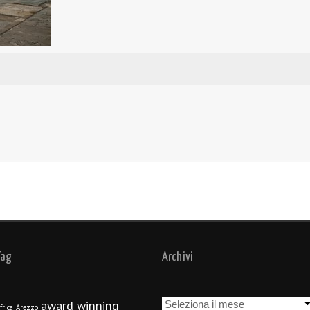
Tag
Archivi
Archivi
award winning
frica
Arezzo