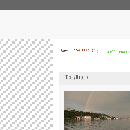
Home
ED4_7819_01
Generale
‘L’ultima C
ED4_7819_01