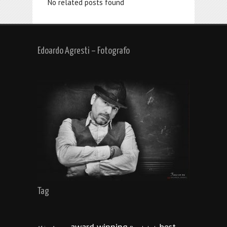
No related posts found
Edoardo Agresti – Fotografo
Tag
award winning
best