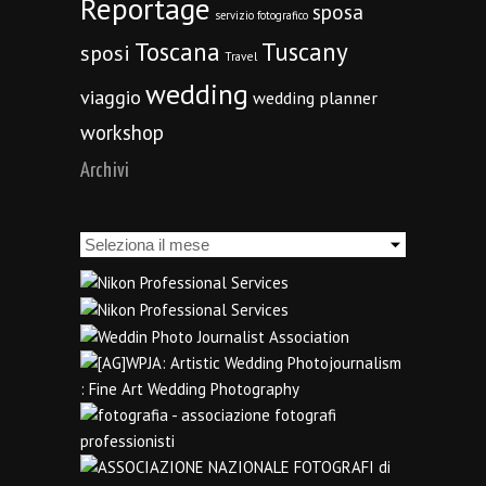
Reportage
sposa
servizio fotografico
Toscana
Tuscany
sposi
Travel
wedding
viaggio
wedding planner
workshop
Archivi
Archivi