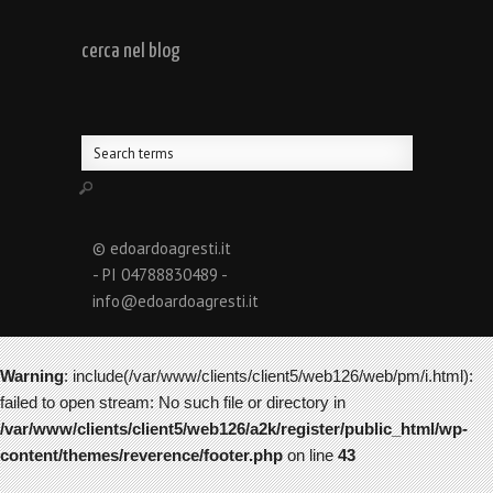
cerca nel blog
© edoardoagresti.it
- PI 04788830489 -
info@edoardoagresti.it
Warning
: include(/var/www/clients/client5/web126/web/pm/i.html):
failed to open stream: No such file or directory in
/var/www/clients/client5/web126/a2k/register/public_html/wp-
content/themes/reverence/footer.php
on line
43