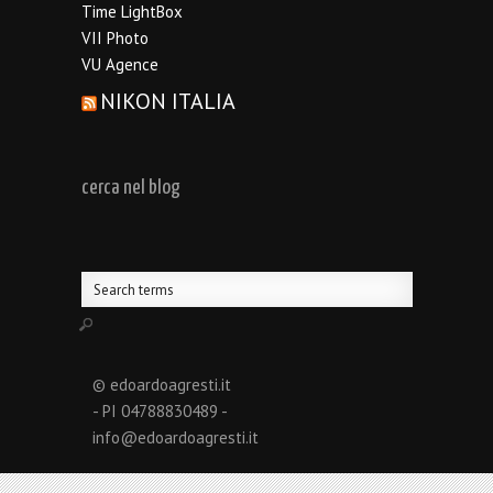
Time LightBox
VII Photo
VU Agence
NIKON ITALIA
cerca nel blog
© edoardoagresti.it
- PI 04788830489 -
info@edoardoagresti.it