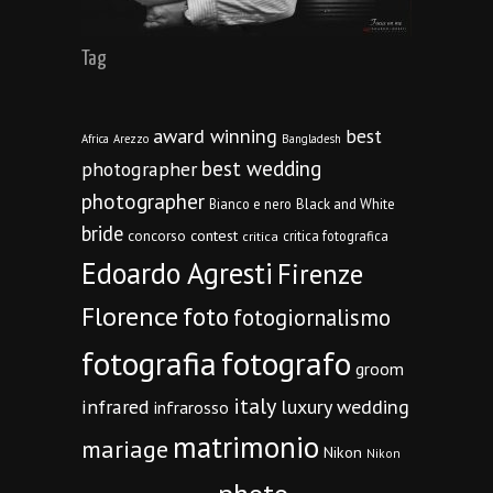
Tag
award winning
best
Africa
Arezzo
Bangladesh
best wedding
photographer
photographer
Bianco e nero
Black and White
bride
concorso
contest
critica fotografica
critica
Edoardo Agresti
Firenze
Florence
foto
fotogiornalismo
fotografia
fotografo
groom
italy
infrared
luxury wedding
infrarosso
matrimonio
mariage
Nikon
Nikon