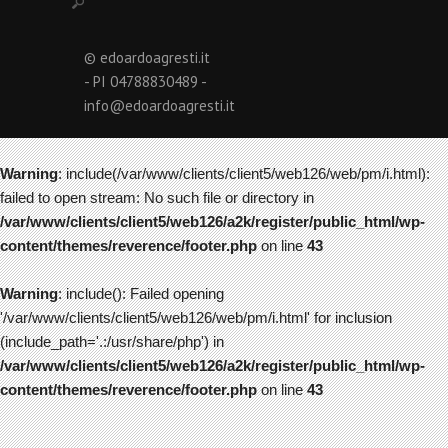
© edoardoagresti.it
- PI 04788830489 -
info@edoardoagresti.it
Warning
: include(/var/www/clients/client5/web126/web/pm/i.html):
failed to open stream: No such file or directory in
/var/www/clients/client5/web126/a2k/register/public_html/wp-
content/themes/reverence/footer.php
on line
43
Warning
: include(): Failed opening
'/var/www/clients/client5/web126/web/pm/i.html' for inclusion
(include_path='.:/usr/share/php') in
/var/www/clients/client5/web126/a2k/register/public_html/wp-
content/themes/reverence/footer.php
on line
43