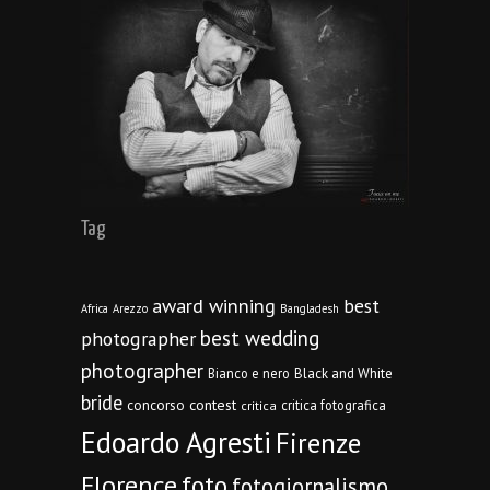
Tag
award winning
best
Africa
Arezzo
Bangladesh
best wedding
photographer
photographer
Bianco e nero
Black and White
bride
concorso
contest
critica fotografica
critica
Edoardo Agresti
Firenze
Florence
foto
fotogiornalismo