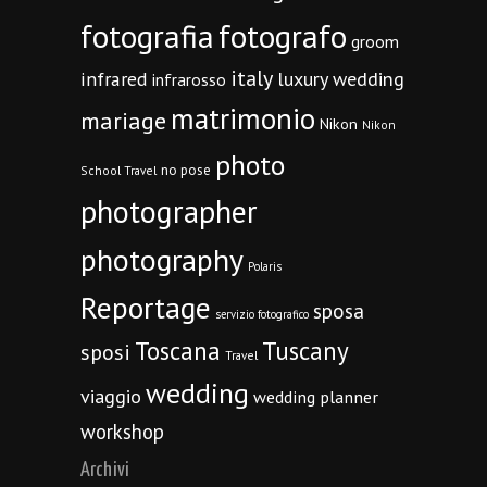
fotografia
fotografo
groom
italy
infrared
luxury wedding
infrarosso
matrimonio
mariage
Nikon
Nikon
photo
no pose
School Travel
photographer
photography
Polaris
Reportage
sposa
servizio fotografico
Toscana
Tuscany
sposi
Travel
wedding
viaggio
wedding planner
workshop
Archivi