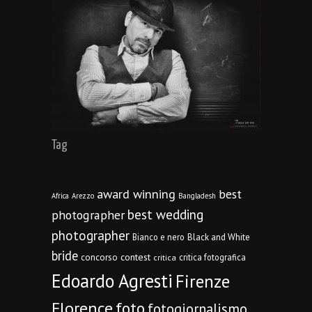
Tag
award winning
best
Africa
Arezzo
Bangladesh
best wedding
photographer
photographer
Bianco e nero
Black and White
bride
concorso
contest
critica fotografica
critica
Edoardo Agresti
Firenze
Florence
foto
fotogiornalismo