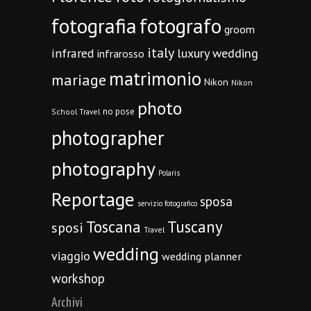
fotografia
fotografo
groom
italy
infrared
luxury wedding
infrarosso
matrimonio
mariage
Nikon
Nikon
photo
no pose
School Travel
photographer
photography
Polaris
Reportage
sposa
servizio fotografico
Toscana
Tuscany
sposi
Travel
wedding
viaggio
wedding planner
workshop
Archivi