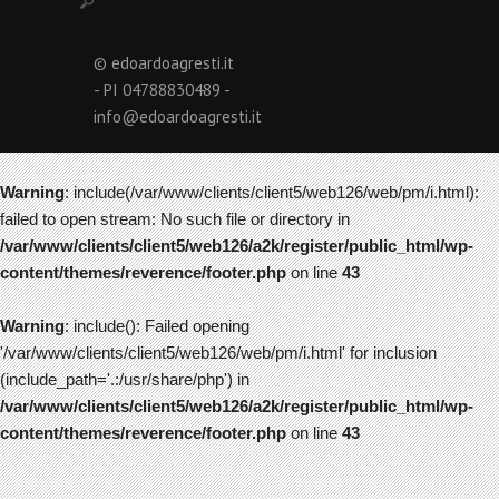
© edoardoagresti.it
- PI 04788830489 -
info@edoardoagresti.it
Warning
: include(/var/www/clients/client5/web126/web/pm/i.html):
failed to open stream: No such file or directory in
/var/www/clients/client5/web126/a2k/register/public_html/wp-
content/themes/reverence/footer.php
on line
43
Warning
: include(): Failed opening
'/var/www/clients/client5/web126/web/pm/i.html' for inclusion
(include_path='.:/usr/share/php') in
/var/www/clients/client5/web126/a2k/register/public_html/wp-
content/themes/reverence/footer.php
on line
43