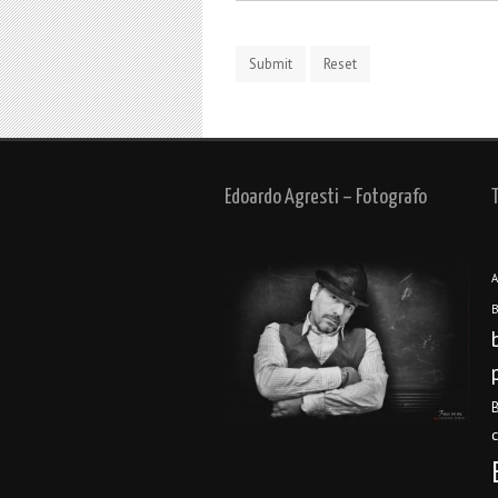
Edoardo Agresti – Fotografo
A
B
B