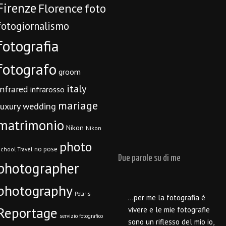
Firenze
Florence
foto
fotogiornalismo
fotografia
fotografo
groom
italy
infrared
infrarosso
mariage
luxury wedding
matrimonio
Nikon
Nikon
photo
no pose
chool Travel
Due parole su di me
photographer
photography
Polaris
…per me la fotografia è
Reportage
vivere e le mie fotografie
servizio fotografico
sono un riflesso del mio io,