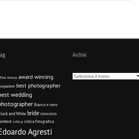
Tag
Archivi
Archivi
award winning
frica
Arezzo
best photographer
angladesh
best wedding
photographer
Bianco e nero
bride
concorso
lack and White
contest
critica fotografica
critica
Edoardo Agresti