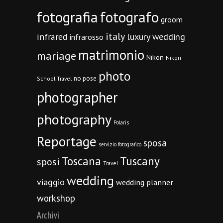
fotografia
fotografo
groom
italy
infrared
luxury wedding
infrarosso
matrimonio
mariage
Nikon
Nikon
photo
no pose
School Travel
photographer
photography
Polaris
Reportage
sposa
servizio fotografico
Toscana
Tuscany
sposi
Travel
wedding
viaggio
wedding planner
workshop
Archivi