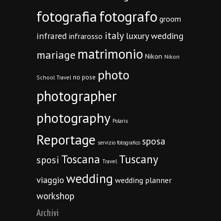
fotografia
fotografo
groom
italy
infrared
luxury wedding
infrarosso
matrimonio
mariage
Nikon
Nikon
photo
no pose
School Travel
photographer
photography
Polaris
Reportage
sposa
servizio fotografico
Toscana
Tuscany
sposi
Travel
wedding
viaggio
wedding planner
workshop
Archivi