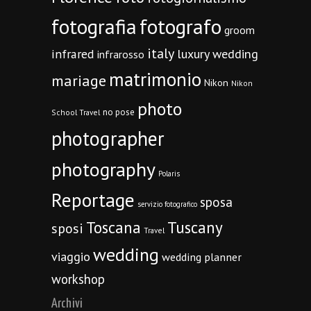
fotografia
fotografo
groom
italy
infrared
luxury wedding
infrarosso
matrimonio
mariage
Nikon
Nikon
photo
no pose
School Travel
photographer
photography
Polaris
Reportage
sposa
servizio fotografico
Toscana
Tuscany
sposi
Travel
wedding
viaggio
wedding planner
workshop
Archivi