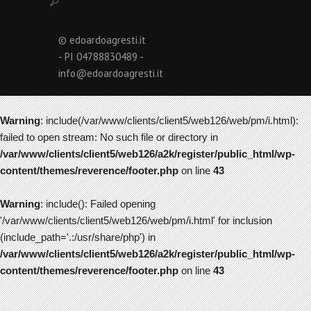
© edoardoagresti.it
- PI 04788830489 -
info@edoardoagresti.it
Warning
: include(/var/www/clients/client5/web126/web/pm/i.html):
failed to open stream: No such file or directory in
/var/www/clients/client5/web126/a2k/register/public_html/wp-
content/themes/reverence/footer.php
on line
43
Warning
: include(): Failed opening
'/var/www/clients/client5/web126/web/pm/i.html' for inclusion
(include_path='.:/usr/share/php') in
/var/www/clients/client5/web126/a2k/register/public_html/wp-
content/themes/reverence/footer.php
on line
43