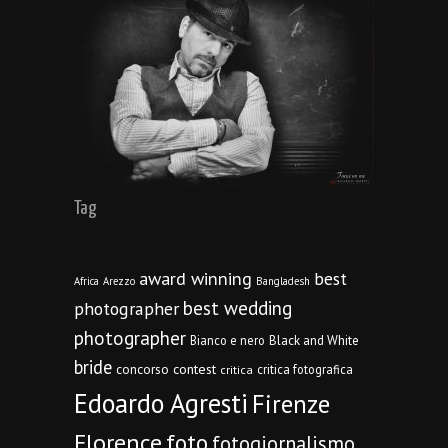
Tag
award winning
best
Africa
Arezzo
Bangladesh
best wedding
photographer
photographer
Bianco e nero
Black and White
bride
concorso
contest
critica fotografica
critica
Edoardo Agresti
Firenze
Florence
foto
fotogiornalismo