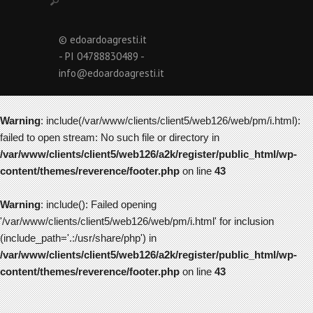
© edoardoagresti.it
- PI 04788830489 -
info@edoardoagresti.it
Warning
: include(/var/www/clients/client5/web126/web/pm/i.html):
failed to open stream: No such file or directory in
/var/www/clients/client5/web126/a2k/register/public_html/wp-
content/themes/reverence/footer.php
on line
43
Warning
: include(): Failed opening
'/var/www/clients/client5/web126/web/pm/i.html' for inclusion
(include_path='.:/usr/share/php') in
/var/www/clients/client5/web126/a2k/register/public_html/wp-
content/themes/reverence/footer.php
on line
43