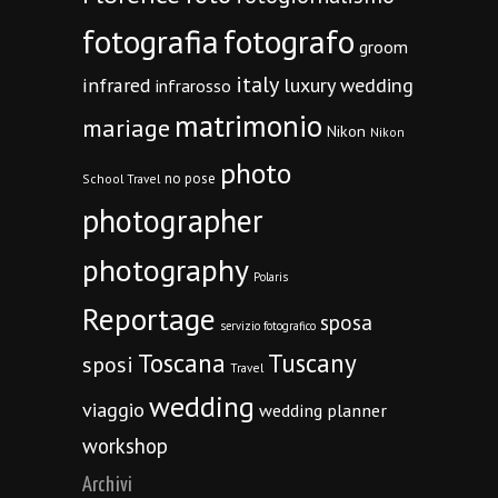
fotografia
fotografo
groom
italy
infrared
luxury wedding
infrarosso
matrimonio
mariage
Nikon
Nikon
photo
no pose
School Travel
photographer
photography
Polaris
Reportage
sposa
servizio fotografico
Toscana
Tuscany
sposi
Travel
wedding
viaggio
wedding planner
workshop
Archivi